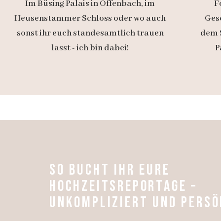
Im Büsing Palais in Offenbach, im
F
Heusenstammer Schloss oder wo auch
Gesc
sonst ihr euch standesamtlich trauen
dem 
lasst - ich bin dabei!
P
SO BUCHT IHR EURE
HOCHZEITSREPORTAGE –
UNKOMPLIZIERT UND PERSÖ