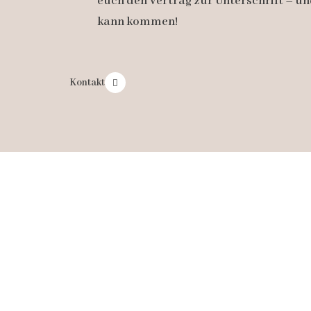
euch den Vertrag zur Unterschrift – u
kann kommen!
Kontakt
HOCHZEITSFOTOGRAF RHEIN