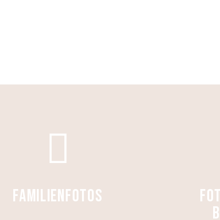
im Rhein-Main-Gebiet zu besprechen!
Kontakt
Meine Arbeitsweise
FAMILIENFOTOS
FO
B