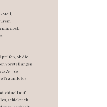
E-Mail,
eurem
rmin noch
s,
 prüfen, ob die
ren Vorstellungen
tage – so
re Traumfotos.
ndividuell auf
es, schicke ich