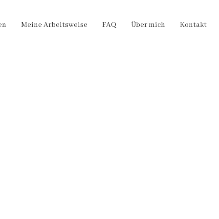
en
Meine Arbeitsweise
FAQ
Über mich
Kontakt
m Herzen des Rhein-Main-Gebiets
ung. Mit Leidenschaft und
halte die schönsten, lebendigen