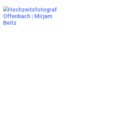
HOCHZEITSFOTOGRAFIE
RHEIN-MAIN
HOCHZEITSFOTOGRAFIN
IM RHEIN-MAIN-
GEBIET
„Fotografie ist die Kunst, den Moment für die