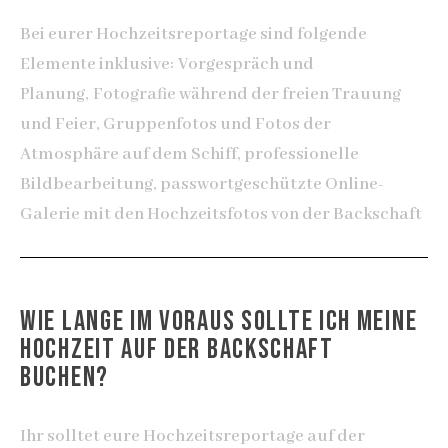
Bei eurer Hochzeitsreportage sind folgende
Elemente inklusive:
Vorgespräch und
Planung,
Fotografie während der freien Trauung
und Feier,
Gruppenfotos und Fotos der
Atmosphäre auf dem Schiff, professionelle
Bildbearbeitung, passwortgeschützte Online-
Galerie mit den Hochzeitsfotos von der Backschaft
WIE LANGE IM VORAUS SOLLTE ICH MEINE
HOCHZEIT AUF DER BACKSCHAFT
BUCHEN?
Ihr solltet eure Hochzeitsreportage auf der