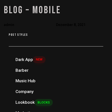
PUBLISHED
Author
Published
BLOG – MOBILE
IN:
on:
admin
Dezember 8, 2021
POST STYLES
Dark App
NEW
Barber
Music Hub
Company
Lookbook
BLOCKS